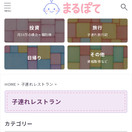
投資
旅行
月30万の積立×個別株
子連れ旅行記
その他
日帰り
資格取得など
HOME
>
子連れレストラン
>
子連れレストラン
カテゴリー