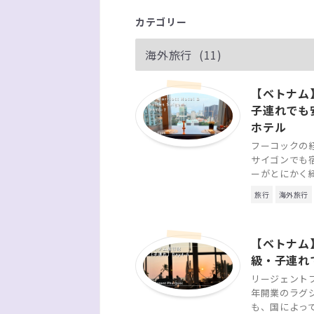
カテゴリー
【ベトナム】JW
子連れでも
ホテル
フーコックの
サイゴンでも宿泊。 
ーがとにかく綺麗
旅行
海外旅行
【ベトナム
級・子連れ
リージェントフ
年開業のラグ
も、国によって