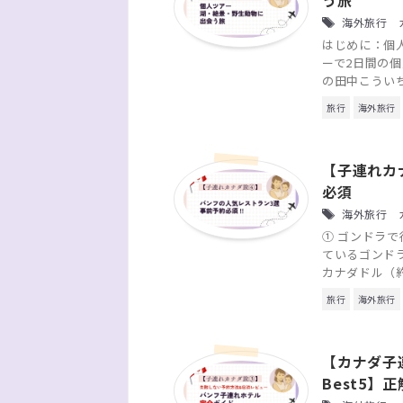
う旅
海外旅行 カ
はじめに：個人
ーで2日間の
の田中こういち
旅行
海外旅行
【子連れカ
必須
海外旅行 カ
① ゴンドラで行
ているゴンド
カナダドル（約2
旅行
海外旅行
【カナダ子
Best5