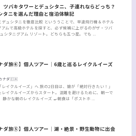
】ツバキタワーとデュシタニ、子連れならどっち？
シタニを選んだ理由と宿泊体験記
とデュシタニを徹底比較 といううことで、早速飛行機＆ホテル
グアムで高級ホテルを探すと、必ず候補に上がるのがザ・ツバ
デュシタニグアム リゾート。どちらも五つ星。でも ...
ナダ旅⑥】個人ツアー｜6歳と巡るレイクルイーズ
ナダ🇨🇦
「レイクルイーズ」へ 旅の2日目は、娘が「絶対行きたい！」
たレイクルイーズからスタート。混雑を避けるために、朝一で
 静かな朝のレイクルイーズ 🍳朝食は「ポストホ ...
ナダ旅⑤】個人ツアー｜湖・絶景・野生動物に出会