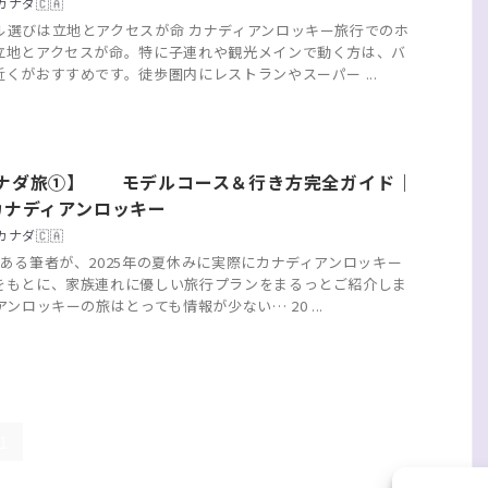
ナダ🇨🇦
ル選びは立地とアクセスが命 カナディアンロッキー旅行でのホ
立地とアクセスが命。特に子連れや観光メインで動く方は、バ
くがおすすめです。徒歩圏内にレストランやスーパー ...
ナダ旅①】 モデルコース＆行き方完全ガイド｜
カナディアンロッキー
ナダ🇨🇦
ある筆者が、2025年の夏休みに実際にカナディアンロッキー
をもとに、家族連れに優しい旅行プランをまるっとご紹介しま
アンロッキーの旅はとっても情報が少ない… 20 ...
1
2
Next »