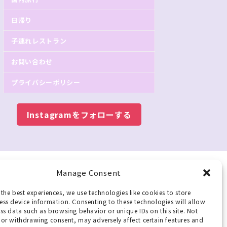
日帰り
子連れレストラン
お問い合わせ
プライバシーポリシー
Instagramをフォローする
Manage Consent
the best experiences, we use technologies like cookies to store
ss device information. Consenting to these technologies will allow
ss data such as browsing behavior or unique IDs on this site. Not
or withdrawing consent, may adversely affect certain features and