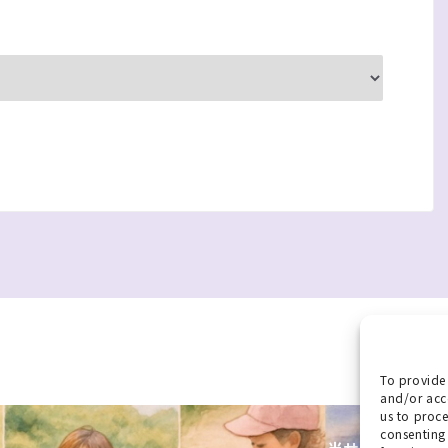
To provide 
and/or acce
us to proce
consenting 