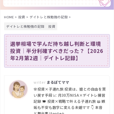
HOME
>
投資
>
デイトレと株勉強の記録
>
デイトレと株勉強の記録
投資
選挙相場で学んだ持ち越し判断と環境
投資｜半分利確すべきだった？【2026
年2月第2週｜デイトレ記録】
まるぽてママ
🌸投資×子連れ旅 投資は、娘との自由を買
い戻す手段 📈 月30万NISA×デイトレ練習
記録 🍽️ 投資×戦略で叶える子連れ旅 📖 嫉
妬も不安も数字に変える未婚ママ 👇 本音
と舞台裏はnoteへ