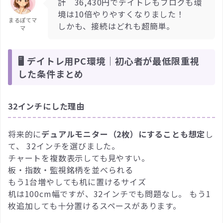
計 36,430円でデイトレもブログも環
境は10倍やりやすくなりました！
まるぽてマ
しかも、接続はどれも超簡単。
マ
🖥 デイトレ用PC環境｜初心者が最低限重視
した条件まとめ
32インチにした理由
将来的に
デュアルモニター（2枚）にすることも想定
し
て、 32インチを選びました。
チャートを複数表示しても見やすい。
板・指数・監視銘柄を並べられる
もう1台増やしても机に置けるサイズ
机は100cm幅ですが、32インチでも問題なし。 もう1
枚追加しても十分置けるスペースがあります。