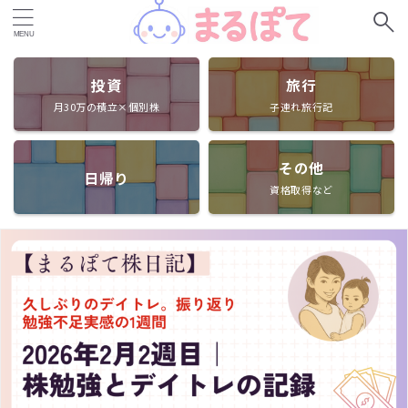
投資
旅行
月30万の積立×個別株
子連れ旅行記
その他
日帰り
資格取得など