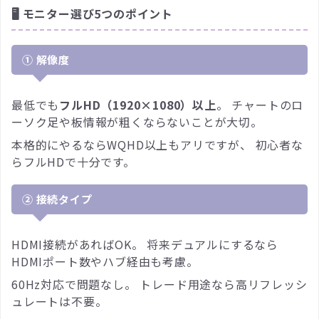
🖥 モニター選び5つのポイント
① 解像度
最低でも
フルHD（1920×1080）以上
。 チャートのロ
ーソク足や板情報が粗くならないことが大切。
本格的にやるならWQHD以上もアリですが、 初心者な
らフルHDで十分です。
② 接続タイプ
HDMI接続があればOK。 将来デュアルにするなら
HDMIポート数やハブ経由も考慮。
60Hz対応で問題なし。 トレード用途なら高リフレッシ
ュレートは不要。