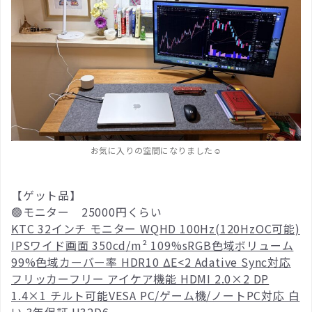
お気に入りの空間になりました☺️
【ゲット品】
🟢モニター 25000円くらい
KTC 32インチ モニター WQHD 100Hz(120HzOC可能)
IPSワイド画面 350cd/m² 109%sRGB色域ボリューム
99%色域カーバー率 HDR10 ΔE<2 Adative Sync対応
フリッカーフリー アイケア機能 HDMI 2.0×2 DP
1.4×1 チルト可能VESA PC/ゲーム機/ノートPC対応 白