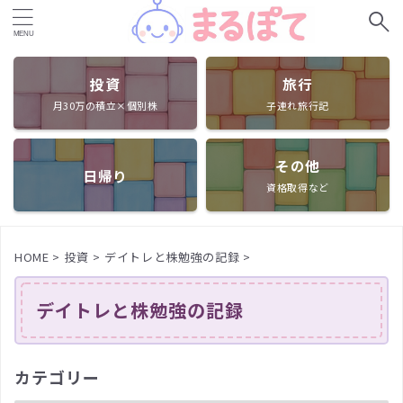
投資
旅行
月30万の積立×個別株
子連れ旅行記
その他
日帰り
資格取得など
HOME
>
投資
>
デイトレと株勉強の記録
>
デイトレと株勉強の記録
カテゴリー