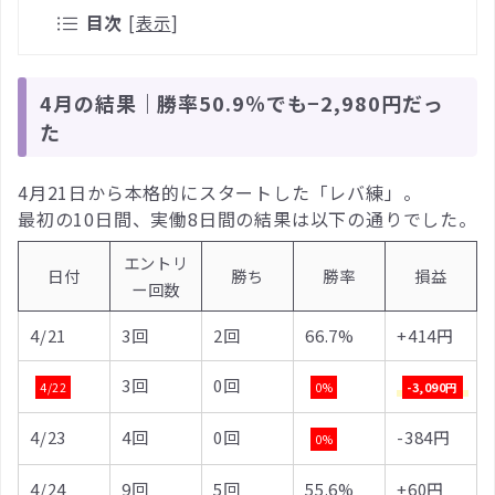
目次
[
表示
]
4月の結果｜勝率50.9％でも−2,980円だっ
た
4月21日から本格的にスタートした「レバ練」。
最初の10日間、実働8日間の結果は以下の通りでした。
エントリ
日付
勝ち
勝率
損益
ー回数
4/21
3回
2回
66.7%
+414円
3回
0回
4/22
0%
-3,090円
4/23
4回
0回
-384円
0%
4/24
9回
5回
55.6%
+60円