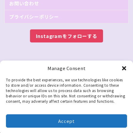
お問い合わせ
プライバシーポリシー
Instagramをフォローする
Manage Consent
しています。 記事内のリンクから商品を購入される
To provide the best experiences, we use technologies like cookies
to store and/or access device information. Consenting to these
technologies will allow us to process data such as browsing
投資×子連れ旅
behavior or unique IDs on this site. Not consenting or withdrawing
consent, may adversely affect certain features and functions.
Accept
© 2026 まるぽてママ