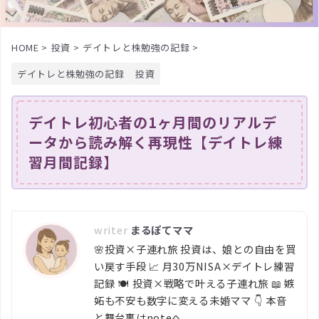
HOME
>
投資
>
デイトレと株勉強の記録
>
デイトレと株勉強の記録
投資
デイトレ初心者の1ヶ月間のリアルデ
ータから読み解く再現性【デイトレ練
習月間記録】
まるぽてママ
🌸投資×子連れ旅 投資は、娘との自由を買
い戻す手段 📈 月30万NISA×デイトレ練習
記録 🍽️ 投資×戦略で叶える子連れ旅 📖 嫉
妬も不安も数字に変える未婚ママ 👇 本音
と舞台裏はnoteへ