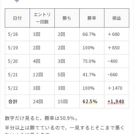
エントリ
日付
勝ち
勝率
損益
ー回数
5/18
3回
2回
66.7%
＋680
5/19
2回
2回
100%
＋850
5/20
4回
3回
75.0%
−400
5/21
12回
5回
41.7%
−660
5/22
3回
3回
100%
＋1470
合計
24回
15回
62.5%
+1,940
数字だけ見ると、勝率は50.9％。
半分以上は勝てているので、一見するとそこまで悪く