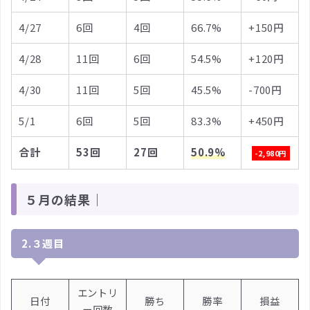
4/27
6回
4回
66.7%
+150円
4/28
11回
6回
54.5%
+120円
4/30
11回
5回
45.5%
-700円
5/1
6回
5回
83.3%
+450円
合計
53回
27回
50.9%
-2,980円
５月の結果｜
2.３週目
エントリ
日付
勝ち
勝率
損益
ー回数