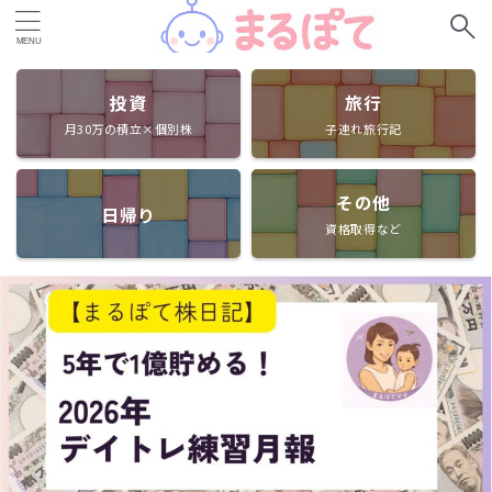
投資
旅行
月30万の積立×個別株
子連れ旅行記
その他
日帰り
資格取得など