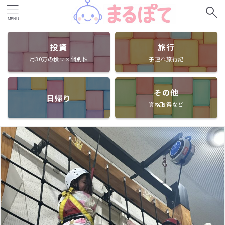
投資
旅行
月30万の積立×個別株
子連れ旅行記
その他
日帰り
資格取得など