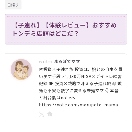
日帰り
【子連れ】【体験レビュー】おすすめ
トンデミ店舗はどこだ？
まるぽてママ
🌸投資×子連れ旅 投資は、娘との自由を買
い戻す手段 📈 月30万NISA×デイトレ練習
記録 🍽️ 投資×戦略で叶える子連れ旅 📖 嫉
妬も不安も数字に変える未婚ママ 👇 本音
と舞台裏はnoteへ
https://note.com/marupote_mama