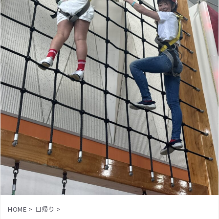
HOME
>
日帰り
>